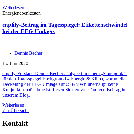
Weiterlesen
Energienebenkosten
enplify-Beitrag im Tagesspiegel: Etikettenschwindel
bei der EEG-Umlage.
Dennis Becher
15. Juni 2020
enplify-Vorstand Dennis Becher analysiert in einem „Standpunkt“
für den Tagesspiegel Background – Energie & Klima, warum die
Deckelung der EEG-Umlage auf 65 €/MWh überhaupt keine
Konjunkturmaßnahme ist. Lesen Sie den vollständigen Beitrag in
unserem Blog.
Weiterlesen
Zur Übersicht
Kontakt