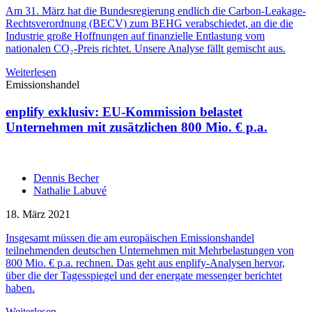
Am 31. März hat die Bundesregierung endlich die Carbon-Leakage-
Rechtsverordnung (BECV) zum BEHG verabschiedet, an die die
Industrie große Hoffnungen auf finanzielle Entlastung vom
nationalen CO₂-Preis richtet. Unsere Analyse fällt gemischt aus.
Weiterlesen
Emissionshandel
enplify exklusiv: EU-Kommission belastet
Unternehmen mit zusätzlichen 800 Mio. € p.a.
Dennis Becher
Nathalie Labuvé
18. März 2021
Insgesamt müssen die am europäischen Emissionshandel
teilnehmenden deutschen Unternehmen mit Mehrbelastungen von
800 Mio. € p.a. rechnen. Das geht aus enplify-Analysen hervor,
über die der Tagesspiegel und der energate messenger berichtet
haben.
Weiterlesen