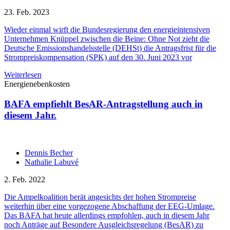
23. Feb. 2023
Wieder einmal wirft die Bundesregierung den energieintensiven
Unternehmen Knüppel zwischen die Beine: Ohne Not zieht die
Deutsche Emissionshandelsstelle (DEHSt) die Antragsfrist für die
Strompreiskompensation (SPK) auf den 30. Juni 2023 vor
Weiterlesen
Energienebenkosten
BAFA empfiehlt BesAR-Antragstellung auch in
diesem Jahr.
Dennis Becher
Nathalie Labuvé
2. Feb. 2022
Die Ampelkoalition berät angesichts der hohen Strompreise
weiterhin über eine vorgezogene Abschaffung der EEG-Umlage.
Das BAFA hat heute allerdings empfohlen, auch in diesem Jahr
noch Anträge auf Besondere Ausgleichsregelung (BesAR) zu