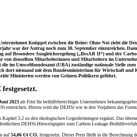
Unternehmen Knüppel zwischen die Beine: Ohne Not zieht die Deuts
rjahr war der Antrag noch zum 30. September einzureichen. Damit
rag auf Besondere Ausgleichsregelung („BesAR II“) und der Car
äge von denselben Mitarbeiterinnen und Mitarbeitern im Unternehmen
 ist die im Umweltbundesamt (UBA) zuständige nationale Stelle z
ch dort niemand mit dem Bundesministerium für Wirtschaft und 
Beide Ministerien werden von Grünen-Politikern geführt.
festgesetzt.
Juni 2023
als Frist für beihilfeberechtigte Unternehmen bekanntgegebe
EHSt einreichen. Hierzu wird die DEHSt wie in den Vorjahren das Form
 Kapitel 3.2 zu den ökologischen Gegenleistungen ergänzt. Das überar
tlichten DEHSt-Hinweispapier zum Carbon-Leakage-Beihilfeverfahre
en auf
54,06 €/t CO₂
festgesetzt. Dieser Preis fließt in die Berechnung