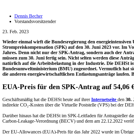
Dennis Becher
Vorstandsvorsitzender
23. Feb. 2023
Wieder einmal wirft die Bundesregierung den energieintensiven 
Strompreiskompensation (SPK) auf den 30. Juni 2023 vor. Im Vo
Jahres. Denn nicht nur der SPK-Antrag, sondern auch der Ant
müssen zum 30. Juni fertig sein. Nicht selten werden diese Antr
natürlich auf die Arbeitsbelastung in der Industrie. Die DEHSt
Bundesumweltministerium (BMU) zugeordnet. Vermutlich hat si
die anderen energiewirtschaftlichen Entlastungsanträge laufen. 
EUA-Preis für den SPK-Antrag auf 54,06 € 
Geschäftsmäßig hat die DEHSt heute auf ihrer
Internetseite
den
30. 
indirekte CO₂-Kosten über die Virtuelle Poststelle (VPS) bei der D
Darüber hinaus hat die DEHSt im SPK-Leitfaden für Antragsteller das
Carbon-Leakage-Verordnung (BECV) und dem am 22.12.2022 veröffen
Der EU-Allowances (EUA)-Preis für das Jahr 2022 wurde im Übrig