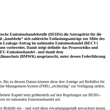
che Emissionshandelsstelle (DEHSt) die Antragsfrist für die
 „knubbeln“ sich zahlreiche Entlastungsanträge zur Mitte des
bon-Leakage-Antrag im nationalen Emissionshandel (BECV)
 vorbereitet. Damit steigt definitiv das Prozessrisiko und
um EU-Emissionshandel - und damit dem
Klimaschutz (BMWK) ausgetauscht, unter dessen Federführung
n. Bis zu diesem Datum können diese ihre Anträge auf Beihilfen für
ular-Management-System (FMS) „rechtzeitig“ zur Verfügung stellen.
beitete Kapitel setzt größtenteils auf den Regelungen zur BEHG-
n im nationalen Emissionshandel auf.
 der Beihilfe ein – und wird diese erwartungsgemäß anwachsen lassen.