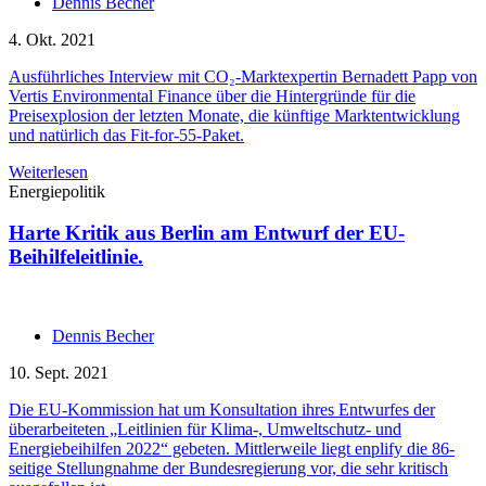
Dennis Becher
4. Okt. 2021
Ausführliches Interview mit CO₂-Marktexpertin Bernadett Papp von
Vertis Environmental Finance über die Hintergründe für die
Preisexplosion der letzten Monate, die künftige Marktentwicklung
und natürlich das Fit-for-55-Paket.
Weiterlesen
Energiepolitik
Harte Kritik aus Berlin am Entwurf der EU-
Beihilfeleitlinie.
Dennis Becher
10. Sept. 2021
Die EU-Kommission hat um Konsultation ihres Entwurfes der
überarbeiteten „Leitlinien für Klima-, Umweltschutz- und
Energiebeihilfen 2022“ gebeten. Mittlerweile liegt enplify die 86-
seitige Stellungnahme der Bundesregierung vor, die sehr kritisch