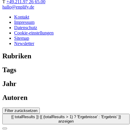
T
+49.211.97 26 65.00
hallo@enplify.de
Kontakt
Impressum
Datenschutz
Cookie-einstellungen
Sitemap
Newsletter
Rubriken
Tags
Jahr
Autoren
Filter zurücksetzen
{{ totalResults }} {{ (totalResults > 1) ? 'Ergebnisse' : 'Ergebnis' }}
anzeigen