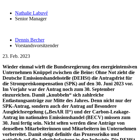
Nathalie Labuvé
Senior Manager
Dennis Becher
Vorstandsvorsitzender
23. Feb. 2023
Wieder einmal wirft die Bundesregierung den energieintensiven
Unternehmen Knüppel zwischen die Beine: Ohne Not zieht die
Deutsche Emissionshandelsstelle (DEHSt) die Antragsfrist für
die Strompreiskompensation (SPK) auf den 30. Juni 2023 vor.
Im Vorjahr war der Antrag noch zum 30. September
einzureichen. Damit „knubbeln“ sich zahlreiche
Entlastungsanträge zur Mitte des Jahres. Denn nicht nur der
SPK-Antrag, sondern auch der Antrag auf Besondere
Ausgleichsregelung („BesAR II“) und der Carbon-Leakage-
Antrag im nationalen Emissionshandel (BECV) müssen zum
30. Juni fertig sein. Nicht selten werden diese Anträge von
denselben Mitarbeiterinnen und Mitarbeitern im Unternehmen
vorbereitet. Damit steigt definitiv das Prozessrisiko und
natürlich auf die Arbeitsbelastung in der Industrie. Die DEHSt