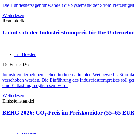
Die Bundesnetzagentur wandelt die Systematik der Strom-Netzentgelte
Weiterlesen
Regulatorik
Lohnt sich der Industriestrompreis für Ihr Unterneh
Till Boeder
16. Feb. 2026
Industrieunternehmen stehen im internationalen Wettbewerb - Stromkos
verschoben werden. Die Einführung des Industriestrompreises soll ge
eine Entlastung möglich sein wird.
Weiterlesen
Emissionshandel
BEHG 2026: CO₂-Preis im Preiskorridor (55–65 EUR/t)