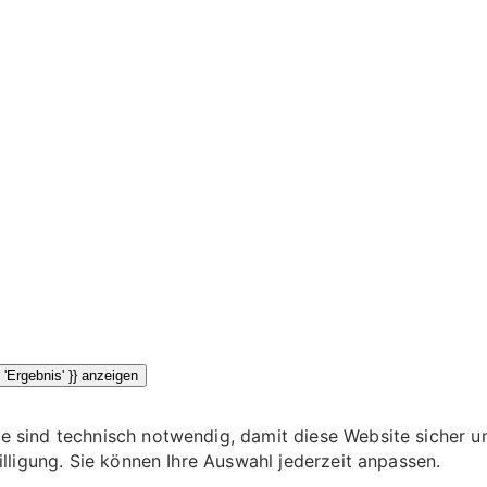
{{ totalResults }} {{ (totalResults > 1) ? 'Ergebnisse' : 'Ergebnis' }} anzeigen
 sind technisch notwendig, damit diese Website sicher und
illigung. Sie können Ihre Auswahl jederzeit anpassen.