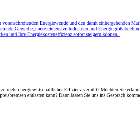
r voranschreitenden Energiewende und den damit einhergehenden Markt
zierende Gewerbe, energieintensive Industrien und Energiegroßabnehmer 
irken und Ihre Energiekosteneffizienz sofort steigern können.
 mehr energiewirtschaftlicher Effizienz verhilft? Möchten Sie erfahr
reisbremsen entlasten kann? Dann lassen Sie uns ins Gespräch kommen