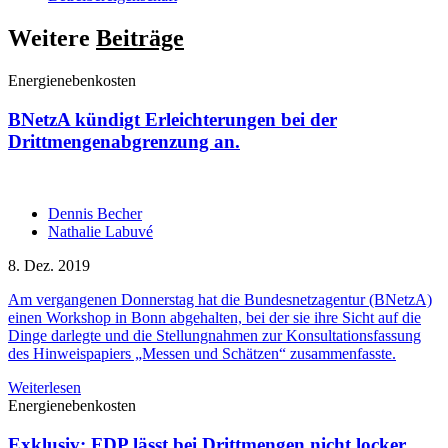
Weitere
Beiträge
Energienebenkosten
BNetzA kündigt Erleichterungen bei der
Drittmengenabgrenzung an.
Dennis Becher
Nathalie Labuvé
8. Dez. 2019
Am vergangenen Donnerstag hat die Bundesnetzagentur (BNetzA)
einen Workshop in Bonn abgehalten, bei der sie ihre Sicht auf die
Dinge darlegte und die Stellungnahmen zur Konsultationsfassung
des Hinweispapiers „Messen und Schätzen“ zusammenfasste.
Weiterlesen
Energienebenkosten
Exklusiv: FDP lässt bei Drittmengen nicht locker.