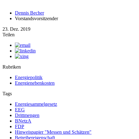
Dennis Becher
Vorstandsvorsitzender
23. Dez. 2019
Teilen
Rubriken
Energiepolitik
Energienebenkosten
Tags
Energiesammelgesetz
EEG
Drittmengen
BNetzA
FDP
Hinweispapier "Messen und Schätzen"
Betreibereigenschaft