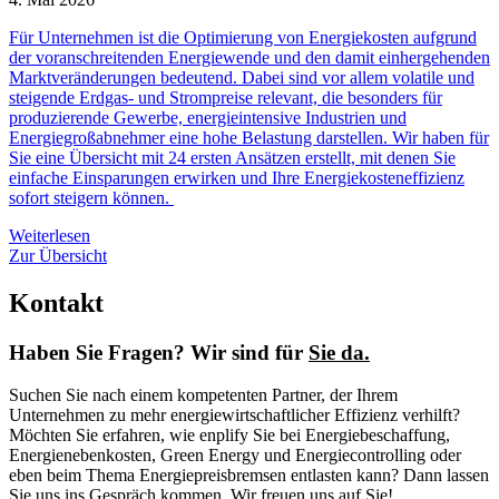
Für Unternehmen ist die Optimierung von Energiekosten aufgrund
der voranschreitenden Energiewende und den damit einhergehenden
Marktveränderungen bedeutend. Dabei sind vor allem volatile und
steigende Erdgas- und Strompreise relevant, die besonders für
produzierende Gewerbe, energieintensive Industrien und
Energiegroßabnehmer eine hohe Belastung darstellen. Wir haben für
Sie eine Übersicht mit 24 ersten Ansätzen erstellt, mit denen Sie
einfache Einsparungen erwirken und Ihre Energiekosteneffizienz
sofort steigern können.
Weiterlesen
Zur Übersicht
Kontakt
Haben Sie Fragen? Wir sind für
Sie da.
Suchen Sie nach einem kompetenten Partner, der Ihrem
Unternehmen zu mehr energiewirtschaftlicher Effizienz verhilft?
Möchten Sie erfahren, wie enplify Sie bei Energiebeschaffung,
Energienebenkosten, Green Energy und Energiecontrolling oder
eben beim Thema Energiepreisbremsen entlasten kann? Dann lassen
Sie uns ins Gespräch kommen. Wir freuen uns auf Sie!