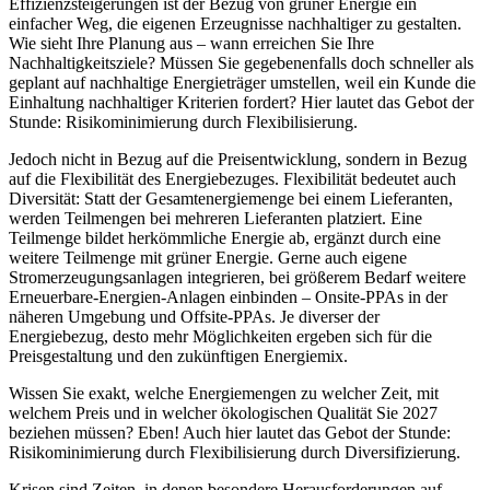
Effizienzsteigerungen ist der Bezug von grüner Energie ein
einfacher Weg, die eigenen Erzeugnisse nachhaltiger zu gestalten.
Wie sieht Ihre Planung aus – wann erreichen Sie Ihre
Nachhaltigkeitsziele? Müssen Sie gegebenenfalls doch schneller als
geplant auf nachhaltige Energieträger umstellen, weil ein Kunde die
Einhaltung nachhaltiger Kriterien fordert? Hier lautet das Gebot der
Stunde: Risikominimierung durch Flexibilisierung.
Jedoch nicht in Bezug auf die Preisentwicklung, sondern in Bezug
auf die Flexibilität des Energiebezuges. Flexibilität bedeutet auch
Diversität: Statt der Gesamtenergiemenge bei einem Lieferanten,
werden Teilmengen bei mehreren Lieferanten platziert. Eine
Teilmenge bildet herkömmliche Energie ab, ergänzt durch eine
weitere Teilmenge mit grüner Energie. Gerne auch eigene
Stromerzeugungsanlagen integrieren, bei größerem Bedarf weitere
Erneuerbare-Energien-Anlagen einbinden – Onsite-PPAs in der
näheren Umgebung und Offsite-PPAs. Je diverser der
Energiebezug, desto mehr Möglichkeiten ergeben sich für die
Preisgestaltung und den zukünftigen Energiemix.
Wissen Sie exakt, welche Energiemengen zu welcher Zeit, mit
welchem Preis und in welcher ökologischen Qualität Sie 2027
beziehen müssen? Eben! Auch hier lautet das Gebot der Stunde:
Risikominimierung durch Flexibilisierung durch Diversifizierung.
Krisen sind Zeiten, in denen besondere Herausforderungen auf