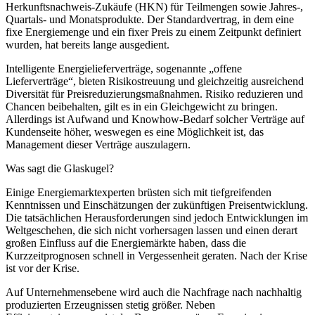
Herkunftsnachweis-Zukäufe (HKN) für Teilmengen sowie Jahres-,
Quartals- und Monatsprodukte. Der Standardvertrag, in dem eine
fixe Energiemenge und ein fixer Preis zu einem Zeitpunkt definiert
wurden, hat bereits lange ausgedient.
Intelligente Energielieferverträge, sogenannte „offene
Lieferverträge“, bieten Risikostreuung und gleichzeitig ausreichend
Diversität für Preisreduzierungsmaßnahmen. Risiko reduzieren und
Chancen beibehalten, gilt es in ein Gleichgewicht zu bringen.
Allerdings ist Aufwand und Knowhow-Bedarf solcher Verträge auf
Kundenseite höher, weswegen es eine Möglichkeit ist, das
Management dieser Verträge auszulagern.
Was sagt die Glaskugel?
Einige Energiemarktexperten brüsten sich mit tiefgreifenden
Kenntnissen und Einschätzungen der zukünftigen Preisentwicklung.
Die tatsächlichen Herausforderungen sind jedoch Entwicklungen im
Weltgeschehen, die sich nicht vorhersagen lassen und einen derart
großen Einfluss auf die Energiemärkte haben, dass die
Kurzzeitprognosen schnell in Vergessenheit geraten. Nach der Krise
ist vor der Krise.
Auf Unternehmensebene wird auch die Nachfrage nach nachhaltig
produzierten Erzeugnissen stetig größer. Neben