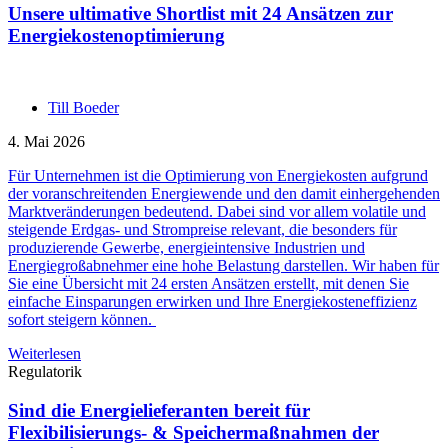
Unsere ultimative Shortlist mit 24 Ansätzen zur
Energiekostenoptimierung
Till Boeder
4. Mai 2026
Für Unternehmen ist die Optimierung von Energiekosten aufgrund
der voranschreitenden Energiewende und den damit einhergehenden
Marktveränderungen bedeutend. Dabei sind vor allem volatile und
steigende Erdgas- und Strompreise relevant, die besonders für
produzierende Gewerbe, energieintensive Industrien und
Energiegroßabnehmer eine hohe Belastung darstellen. Wir haben für
Sie eine Übersicht mit 24 ersten Ansätzen erstellt, mit denen Sie
einfache Einsparungen erwirken und Ihre Energiekosteneffizienz
sofort steigern können.
Weiterlesen
Regulatorik
Sind die Energielieferanten bereit für
Flexibilisierungs- & Speichermaßnahmen der