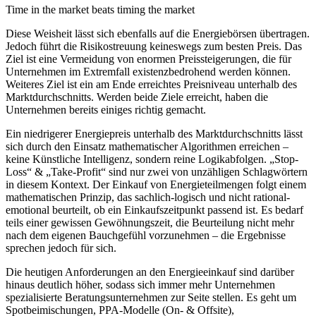
Time in the market beats timing the market
Diese Weisheit lässt sich ebenfalls auf die Energiebörsen übertragen.
Jedoch führt die Risikostreuung keineswegs zum besten Preis. Das
Ziel ist eine Vermeidung von enormen Preissteigerungen, die für
Unternehmen im Extremfall existenzbedrohend werden können.
Weiteres Ziel ist ein am Ende erreichtes Preisniveau unterhalb des
Marktdurchschnitts. Werden beide Ziele erreicht, haben die
Unternehmen bereits einiges richtig gemacht.
Ein niedrigerer Energiepreis unterhalb des Marktdurchschnitts lässt
sich durch den Einsatz mathematischer Algorithmen erreichen –
keine Künstliche Intelligenz, sondern reine Logikabfolgen. „Stop-
Loss“ & „Take-Profit“ sind nur zwei von unzähligen Schlagwörtern
in diesem Kontext. Der Einkauf von Energieteilmengen folgt einem
mathematischen Prinzip, das sachlich-logisch und nicht rational-
emotional beurteilt, ob ein Einkaufszeitpunkt passend ist. Es bedarf
teils einer gewissen Gewöhnungszeit, die Beurteilung nicht mehr
nach dem eigenen Bauchgefühl vorzunehmen – die Ergebnisse
sprechen jedoch für sich.
Die heutigen Anforderungen an den Energieeinkauf sind darüber
hinaus deutlich höher, sodass sich immer mehr Unternehmen
spezialisierte Beratungsunternehmen zur Seite stellen. Es geht um
Spotbeimischungen, PPA-Modelle (On- & Offsite),