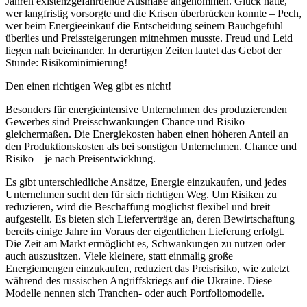
Jahren existenzgefährdende Ausmaße angenommen. Glück hatte,
wer langfristig vorsorgte und die Krisen überbrücken konnte – Pech,
wer beim Energieeinkauf die Entscheidung seinem Bauchgefühl
überlies und Preissteigerungen mitnehmen musste. Freud und Leid
liegen nah beieinander. In derartigen Zeiten lautet das Gebot der
Stunde: Risikominimierung!
Den einen richtigen Weg gibt es nicht!
Besonders für energieintensive Unternehmen des produzierenden
Gewerbes sind Preisschwankungen Chance und Risiko
gleichermaßen. Die Energiekosten haben einen höheren Anteil an
den Produktionskosten als bei sonstigen Unternehmen. Chance und
Risiko – je nach Preisentwicklung.
Es gibt unterschiedliche Ansätze, Energie einzukaufen, und jedes
Unternehmen sucht den für sich richtigen Weg. Um Risiken zu
reduzieren, wird die Beschaffung möglichst flexibel und breit
aufgestellt. Es bieten sich Lieferverträge an, deren Bewirtschaftung
bereits einige Jahre im Voraus der eigentlichen Lieferung erfolgt.
Die Zeit am Markt ermöglicht es, Schwankungen zu nutzen oder
auch auszusitzen. Viele kleinere, statt einmalig große
Energiemengen einzukaufen, reduziert das Preisrisiko, wie zuletzt
während des russischen Angriffskriegs auf die Ukraine. Diese
Modelle nennen sich Tranchen- oder auch Portfoliomodelle.