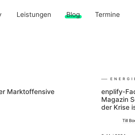
y
Leistungen
Blog
Termine
ENERG
der Marktoffensive
enplify-Fa
Magazin S
der Krise i
Till B