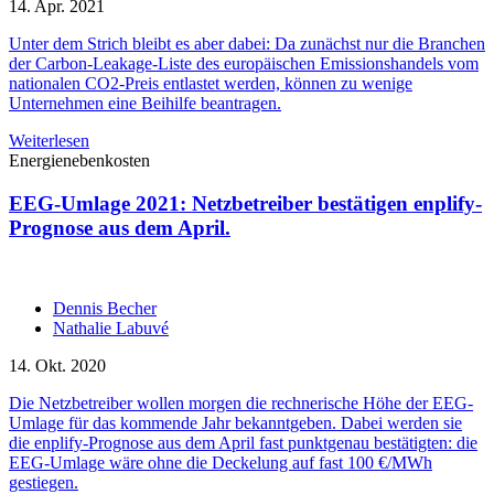
14. Apr. 2021
Unter dem Strich bleibt es aber dabei: Da zunächst nur die Branchen
der Carbon-Leakage-Liste des europäischen Emissionshandels vom
nationalen CO2-Preis entlastet werden, können zu wenige
Unternehmen eine Beihilfe beantragen.
Weiterlesen
Energienebenkosten
EEG-Umlage 2021: Netzbetreiber bestätigen enplify-
Prognose aus dem April.
Dennis Becher
Nathalie Labuvé
14. Okt. 2020
Die Netzbetreiber wollen morgen die rechnerische Höhe der EEG-
Umlage für das kommende Jahr bekanntgeben. Dabei werden sie
die enplify-Prognose aus dem April fast punktgenau bestätigten: die
EEG-Umlage wäre ohne die Deckelung auf fast 100 €/MWh
gestiegen.