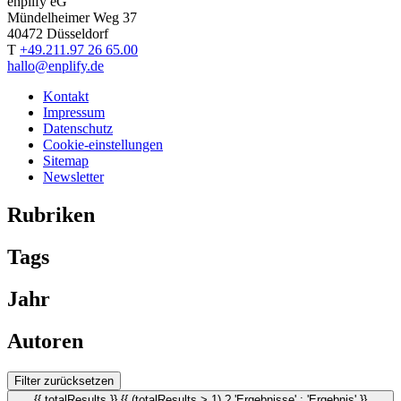
enplify eG
Mündelheimer Weg 37
40472 Düsseldorf
T
+49.211.97 26 65.00
hallo@enplify.de
Kontakt
Impressum
Datenschutz
Cookie-einstellungen
Sitemap
Newsletter
Rubriken
Tags
Jahr
Autoren
Filter zurücksetzen
{{ totalResults }} {{ (totalResults > 1) ? 'Ergebnisse' : 'Ergebnis' }}