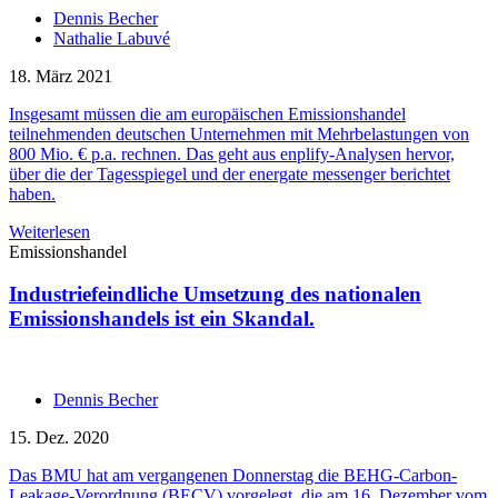
Dennis Becher
Nathalie Labuvé
18. März 2021
Insgesamt müssen die am europäischen Emissionshandel
teilnehmenden deutschen Unternehmen mit Mehrbelastungen von
800 Mio. € p.a. rechnen. Das geht aus enplify-Analysen hervor,
über die der Tagesspiegel und der energate messenger berichtet
haben.
Weiterlesen
Emissionshandel
Industriefeindliche Umsetzung des nationalen
Emissionshandels ist ein Skandal.
Dennis Becher
15. Dez. 2020
Das BMU hat am vergangenen Donnerstag die BEHG-Carbon-
Leakage-Verordnung (BECV) vorgelegt, die am 16. Dezember vom