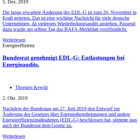
5. Dez. 2019
Die lange erwartete Änderung des EDL-G ist zum 26. November in
Kraft getreten. Das ist eine wichtige Nachricht für viele deutsche
Unternehmen, da vielerorts Wiederholungsaudits anstehen. Passend
dazu wurde am selben Tag das BAFA-Merkblatt veröffentlicht.
Weiterlesen
Energieeffizienz
Bundesrat genehmigt EDL-G: Entlastungen bei
Energieaudits.
Thorsten Kewitz
2. Okt. 2019
Nachdem der Bundestag am 27. Juni 2019 den Entwurf zur
Änderung des Gesetzes über Energiedienstleistungen und andere
Energieeffizienzmaßnahmen (EDL-G) beschlossen hat, stimmte nun
auch der Bundesrat dem Gesetz zu.
Weiterlesen