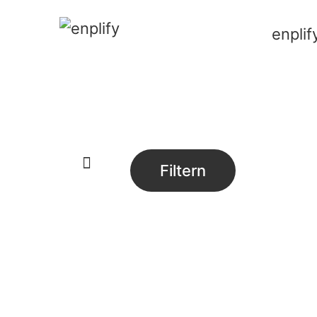
enplif
Filtern