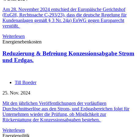
Am 28. November 2024 entschied der Europäische Gerichtshof
(EuGH, Rechtssache C-293/23), dass die deutsche Regelung für
Kundenanlagen gemäß § 3 Nr. 24a) EnWG gegen Europarecht
verstößt.
Weiterlesen
Energienebenkosten
Reduzierung & Befreiung Konzessionsabgabe Strom
und Erdgas.
Till Boeder
25. Nov. 2024
Mit den jährlichen Veröffentlichungen der vorläufigen
Durchschnittserlöse aus den Strom- und Erdgasbereichen folgt für
Unternehmen wieder die Prüfung, ob Möglichkeit zur
Rückerstattung der Konzessionsabgaben bestehen.
Weiterlesen
Energiepolitik