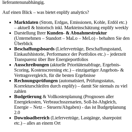
lieferantenunabhängig.
Auf einen Blick – was bietet enplify analytics?
Marktdaten
(Strom, Erdgas, Emissionen, Kohle, Erdöl etc.)
– aktuell & historisch inkl. Markteinschätzung enplify weekly
Darstellung Ihrer
Kunden- & Abnahmestruktur
(Unternehmen – Standort – MaLo – MeLo) - behalten Sie den
Überblick
Beschaffungsboards
(Lieferverträge, Beschaffungsstand,
Einkaufshistorie, Performance der Portfolios etc.) – jederzeit
Transparenz über Ihre Energieportfolios
Ausschreibungen
(aktuelle Prioritätenabfrage, Ergebnis-
Scoring, Kostenscreening etc.) – einzigartiger Angebots- &
Vertragsvergleich, für die besten Ergebnisse
Rechnungsprüfungen
(automatisiert, Prüfungsstatus,
Korrekturschleifen durch enplify) – damit Sie niemals zu viel
zahlen
Budgetierung
& Vollkostenplanung (Prognosen aller
Energiekosten, Verbrauchsszenarien, Soll-Ist-Abgleich,
Energie – Netz – Steuern/Abgaben) - das ist Budgetplanung
2.0
Downloadbereich
(Lieferverträge, Lastgänge, sharepoint
etc.) – alles an einem Ort