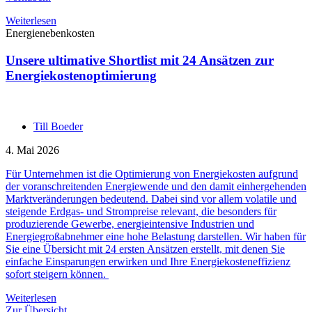
Weiterlesen
Energienebenkosten
Unsere ultimative Shortlist mit 24 Ansätzen zur
Energiekostenoptimierung
Till Boeder
4. Mai 2026
Für Unternehmen ist die Optimierung von Energiekosten aufgrund
der voranschreitenden Energiewende und den damit einhergehenden
Marktveränderungen bedeutend. Dabei sind vor allem volatile und
steigende Erdgas- und Strompreise relevant, die besonders für
produzierende Gewerbe, energieintensive Industrien und
Energiegroßabnehmer eine hohe Belastung darstellen. Wir haben für
Sie eine Übersicht mit 24 ersten Ansätzen erstellt, mit denen Sie
einfache Einsparungen erwirken und Ihre Energiekosteneffizienz
sofort steigern können.
Weiterlesen
Zur Übersicht