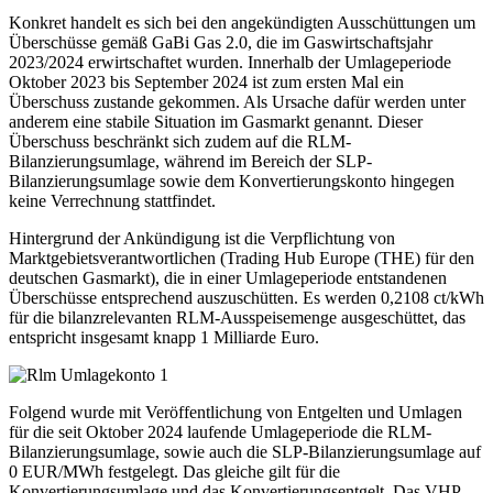
Konkret handelt es sich bei den angekündigten Ausschüttungen um
Überschüsse gemäß GaBi Gas 2.0, die im Gaswirtschaftsjahr
2023/2024 erwirtschaftet wurden. Innerhalb der Umlageperiode
Oktober 2023 bis September 2024 ist zum ersten Mal ein
Überschuss zustande gekommen. Als Ursache dafür werden unter
anderem eine stabile Situation im Gasmarkt genannt. Dieser
Überschuss beschränkt sich zudem auf die RLM-
Bilanzierungsumlage, während im Bereich der SLP-
Bilanzierungsumlage sowie dem Konvertierungskonto hingegen
keine Verrechnung stattfindet.
Hintergrund der Ankündigung ist die Verpflichtung von
Marktgebietsverantwortlichen (Trading Hub Europe (THE) für den
deutschen Gasmarkt), die in einer Umlageperiode entstandenen
Überschüsse entsprechend auszuschütten. Es werden 0,2108 ct/kWh
für die bilanzrelevanten RLM-Ausspeisemenge ausgeschüttet, das
entspricht insgesamt knapp 1 Milliarde Euro.
Folgend wurde mit Veröffentlichung von Entgelten und Umlagen
für die seit Oktober 2024 laufende Umlageperiode die RLM-
Bilanzierungsumlage, sowie auch die SLP-Bilanzierungsumlage auf
0 EUR/MWh festgelegt. Das gleiche gilt für die
Konvertierungsumlage und das Konvertierungsentgelt. Das VHP-