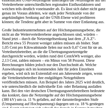
einheitlichen ÜNB-Netzentgelte unterliegen die Netzentgelte auf der
Verteilerebene unterschiedlichen regionalen Einflussfaktoren und
weichen teils deutlich voneinander ab. Es lässt sich daher nicht ganz
genau im Voraus ableiten, wie stark jeder Netzkunde von der
angekündigten Senkung auf der ÜNB-Ebene wird profitieren
können; die Tendenz geht aber in Summe von einer Entlastung aus.
Große Industrieunternehmen auf der Höchstspannungsebene, die
nicht an die Weiterverteilerebene angeschlossen sind, würden –
Stand jetzt – durch die Netzentgeltsenkung laut dem „F.A.Z“-
Bericht etwa 55 Prozent weniger zahlen müssen als bisher. Statt
1,05 Cent pro Kilowattstunde fielen nur noch 0,47 Cent für sie an.
Verteilnetzbetreiber, an die die Übertragungsnetzentgelte
durchgereicht werden, würden rund drei Cent/kWh weniger, also
2,13 Cent, zahlen müssen – ein Minus von 58 Prozent. Diese
Berechnungen bilden jedoch nur den Durchschnitt ab. Welche
Auswirkungen sich im kommenden Jahr für jeden Einzelnen
ergeben, wird sich im Extremfall erst am Jahresende zeigen, wenn
die Verteilnetzbetreiber ihre endgültigen Netzgebühren
veröffentlichen müssen. Am Beispiel des Jahres 2025 wird deutlich,
wie unterschiedlich die individuelle Ent- oder Belastung ausfallen
kann. Bei den vier deutschen Übertragungsnetzbetreibern bedeutete
das konkret, dass die Netzentgelte auf der Höchstspannungsebene
(380 kV) um ca. 11 % gefallen, auf der darunterliegenden Stufe
(Umspannung auf Hochspannung) dagegen um ca. 18 % gestiegen