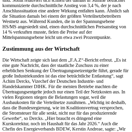
sind. Somit relativiert sich schnell der damals in Summe betrachtet
kommunizierte durchschnittliche Anstieg von 3,4 %, der je nach
Anschlusssituation eine andere Wirkung entfalten kann. Ähnlich sah
die Situation damals bei einem der größten Verteilnetzbetreibern
Westnetz aus. Während Kunden, die in der Spannungsebene
HS/MS angesiedelt sind, einen durchschnittlichen Preisanstieg von
14 % verkraften musste, fielen die Preise auf der
Mittelspannungsebene leicht um etwa zwei Prozentpunkte.
Zustimmung aus der Wirtschaft
Die Wirtschaft zeigte sich laut dem „F.A.Z“-Bericht erfreut. „Es ist
eine gute Nachricht, dass der staatliche Zuschuss zu einer
erheblichen Senkung der Übertragungsnetzentgelte führt, gerade für
große Industriekunden ist das eine beträchtliche Entlastung“, sagt
Achim Dercks, Vizechef der Deutschen Industrie- und
Handelskammer DIHK. Für die meisten Betriebe machten die
Übertragungsentgelte jedoch nur einen Teil der Netzkosten aus. In
vielen Regionen stiegen die Belastungen sogar, weil die
Ausbaukosten für die Verteilnetze zunähmen. „Wichtig ist deshalb,
dass die Bundesregierung, wie im Koalitionsvertrag versprochen,
die Stromsteuer für alle senkt, nicht nur für das produzierende
Gewerbe“, so Dercks. „Hier braucht es dringend eine
Kurskorrektur, noch im Haushalt für das Jahr 2026.“ Auch die
Chefin des Energieverbands BDEW, Kerstin Andreae, sagte: „Wir