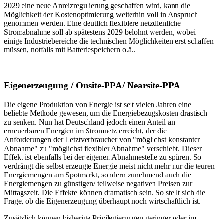
2029 eine neue Anreizregulierung geschaffen wird, kann die
Möglichkeit der Kostenoptimierung weiterhin voll in Anspruch
genommen werden. Eine deutlich flexiblere netzdienliche
Stromabnahme soll ab spätestens 2029 belohnt werden, wobei
einige Industriebereiche die technischen Möglichkeiten erst schaffen
müssen, notfalls mit Batteriespeichern o.ä..
Eigenerzeugung / Onsite-PPA/ Nearsite-PPA
Die eigene Produktion von Energie ist seit vielen Jahren eine
beliebte Methode gewesen, um die Energiebezugskosten drastisch
zu senken. Nun hat Deutschland jedoch einen Anteil an
erneuerbaren Energien im Stromnetz erreicht, der die
Anforderungen der Letztverbraucher von "möglichst konstanter
Abnahme" zu "möglichst flexibler Abnahme" verschiebt. Dieser
Effekt ist ebenfalls bei der eigenen Abnahmestelle zu spüren. So
verdrängt die selbst erzeugte Energie meist nicht mehr nur die teuren
Energiemengen am Spotmarkt, sondern zunehmend auch die
Energiemengen zu günstigen/ teilweise negativen Preisen zur
Mittagszeit. Die Effekte können dramatisch sein. So stellt sich die
Frage, ob die Eigenerzeugung überhaupt noch wirtschaftlich ist.
Zusätzlich können bisherige Privilegierungen geringer oder im