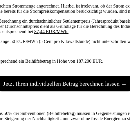
hten Strommenge angerechnet. Hierbei ist irrelevant, ob der Strom ext
bereits für die Strompreiskompensation berücksichtigt wurden, sind ni
Berechnung ein durchschnittlicher Settlementpreis (Jahresprodukt base
ser Durchschnittspreis dient als Grundlage für die Berechnung des Indu
is entsprechend bei
87,44 EUR/MWh.
solange 50 EUR/MWh (5 Cent pro Kilowattstunde) nicht unterschritten 
tsprechend ein Beihilfebetrag in Höhe von 187.200 EUR.
Jetzt Ihren individuellen Betrag berechnen lassen →
s 50% der Subventionen (Beihilfebetrag) müssen in Gegenleistungen rei
 Steigerung der Nachhaltigkeit - und zwar ohne fossile Energien zu st