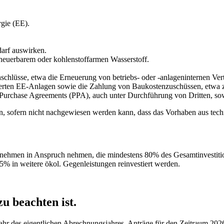
gie (EE).
darf auswirken.
neuerbarem oder kohlenstoffarmen Wasserstoff.
chlüsse, etwa die Erneuerung von betriebs- oder -anlageninternen Vert
ierten EE-Anlagen sowie die Zahlung von Baukostenzuschüssen, etwa z
rchase Agreements (PPA), auch unter Durchführung von Dritten, sowe
sofern nicht nachgewiesen werden kann, dass das Vorhaben aus techn
nehmen in Anspruch nehmen, die mindestens 80% des Gesamtinvestitio
5% in weitere ökol. Gegenleistungen reinvestiert werden.
zu beachten ist.
ejahr des eigentlichen Abrechnungsjahres. Anträge für den Zeitraum 202