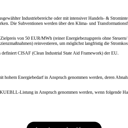
 ausgewählter Industriebereiche oder mit intensiver Handels- & Stromint
rken. Die Subventionen werden über den Klima- und Transformationsfo
 Zielpreis von 50 EUR/MWh (reiner Energiebezugspreis ohne Steuern/ 
ffizienzmaßnahmen) reinvestieren, um möglichst langfristig die Stromk
s definiert CISAF (Clean Industrial State Aid Framework) der EU.
 mit hohem Energiebedarf in Anspruch genommen werden, deren Abnahm
ne KUEBLL-Listung in Anspruch genommen werden, wenn folgende Hande