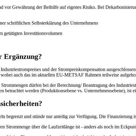
und vor Gewährung der Beihilfe auf eigenes Risiko. Bei Dekarbonisie
iner schriftlichen Selbsterklärung des Unternehmens
 getätigten Investitionsvolumen
er Ergänzung?
Industriestrompreises und der Strompreiskompensation ausgeschlossen.
n - wobei auch das im aktuellen EU-METSAF Rahmen teilweise aufgeh
en Strommengen dürfen bei der Berechnung/ Beantragung des Industriest
en betrachtet werden (Produktionsebene vs. Unternehmensebene), ist e
nsicherheiten?
ln begrenzt und stünde nur anteilig zur Verfügung. Die Finanzierung is
ren Strommenge über die Laufzeitlänge ist - anders als noch im Eckp