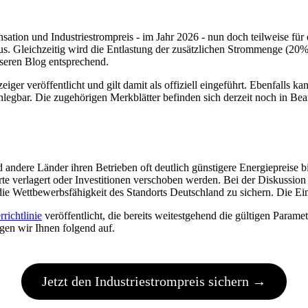
nsation und Industriestrompreis - im Jahr 2026 - nun doch teilweise 
s. Gleichzeitig wird die Entlastung der zusätzlichen Strommenge (20%)
nseren Blog entsprechend.
er veröffentlicht und gilt damit als offiziell eingeführt. Ebenfalls k
legbar. Die zugehörigen Merkblätter befinden sich derzeit noch in Bea
andere Länder ihren Betrieben oft deutlich günstigere Energiepreise 
te verlagert oder Investitionen verschoben werden. Bei der Diskussio
die Wettbewerbsfähigkeit des Standorts Deutschland zu sichern. Die Ein
rrichtlinie
veröffentlicht, die bereits weitestgehend die gültigen Parame
gen wir Ihnen folgend auf.
Jetzt den Industriestrompreis sichern →