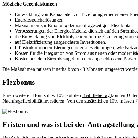
Mögliche Gegenleistungen
Entwicklung von Kapazitäten zur Erzeugung erneuerbarer Ener
Energiespeicherlösungen.
Maßnahmen zur Erhöhung der nachfrageseitigen Flexibilität.
Verbesserungen der Energieeffizienz, die sich auf den Strombe
die Entwicklung von Elektrolyseuren für die Erzeugung von er
auf Elektrifizierung ausgerichtete Investitionen.
Infrastrukturmodernisierungen oder -erweiterungen, wie Netzans
Kosten für die Integration von Strom aus neuen oder modernis
Kosten aus dem Strombezug durch neu abgeschlossene Power Pu
Die Maßnahmen müssen innerhalb von 48 Monaten umgesetzt werden, 
Flexbonus
Einen weiteren Bonus iHv. 10% auf den
Beihilfebetrag
können Unter
Nachfrageflexibilität investieren. Von den zusätzlichen 10% müssen 7
Fristen und was ist bei der Antragstellung 
Die Antragstellung des Industriestrompreises erfolgt jeweils im Folg