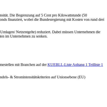
ensität. Die Begrenzung auf 5 Cent pro Kilowattstunde (50
nds finanziert, wobei die Bundesregierung mit Kosten von rund drei
Umlagen/ Netzentgelte) reduziert. Dabei müssen Unternehmen die
osten im Unternehmen zu senken.
estellen mit Branchen auf der
KUEBLL-Liste Anhang 1 Teilliste 1
ls- & Stromintensitätskriterien auf Unionsebene (EU)