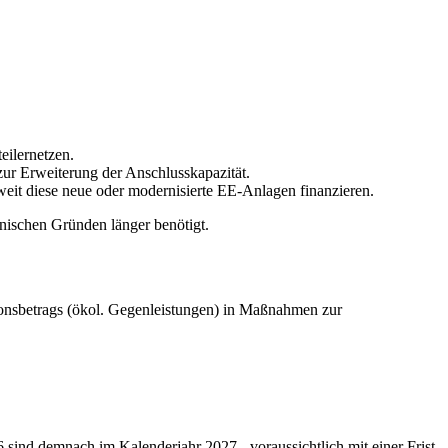
eilernetzen.
ur Erweiterung der Anschlusskapazität.
it diese neue oder modernisierte EE-Anlagen finanzieren.
ischen Gründen länger benötigt.
nsbetrags (ökol. Gegenleistungen) in Maßnahmen zur
6 sind demnach im Kalenderjahr 2027 - voraussichtlich mit einer Frist