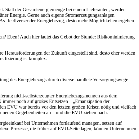
ität: Statt der Gesamtenergiemenge bei einem Lieferanten, werden
 grüner Energie. Gerne auch eigene Stromerzeugungsanlagen
s. Je diverser der Energiebezug, desto mehr Möglichkeiten ergeben
en? Eben! Auch hier lautet das Gebot der Stunde: Risikominimierung
 Herausforderungen der Zukunft eingestellt sind, desto eher werden
sifizierung ist komplex.
altung des Energiebezugs durch diverse parallele Versorgungswege
eferung nicht-selbsterzeugter Energiebezugsmengen aus dem
U immer noch auf großes Entsetzen – „Emanzipation der
en EVU war bereits vor den letzten großen Krisen nötig und vielfach
den neuen Gegebenheiten an – und die EVU ziehen nach.
nergieeinkauf bei Unternehmen fortlaufend managen, setzen auf
omplexe Prozesse, die früher auf EVU-Seite lagen, können Unternehmen