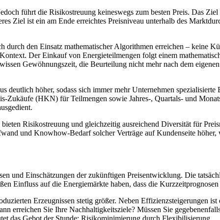
. Jedoch führt die Risikostreuung keineswegs zum besten Preis. Das Ziel
 Ziel ist ein am Ende erreichtes Preisniveau unterhalb des Marktdurc
sich durch den Einsatz mathematischer Algorithmen erreichen – keine Kü
Kontext. Der Einkauf von Energieteilmengen folgt einem mathematischen
ner gewissen Gewöhnungszeit, die Beurteilung nicht mehr nach dem eige
s deutlich höher, sodass sich immer mehr Unternehmen spezialisierte 
s-Zukäufe (HKN) für Teilmengen sowie Jahres-, Quartals- und Monats
ausgedient.
e“, bieten Risikostreuung und gleichzeitig ausreichend Diversität für 
t Aufwand und Knowhow-Bedarf solcher Verträge auf Kundenseite höher,
issen und Einschätzungen der zukünftigen Preisentwicklung. Die tatsä
ßen Einfluss auf die Energiemärkte haben, dass die Kurzzeitprognosen s
uzierten Erzeugnissen stetig größer. Neben Effizienzsteigerungen ist 
ann erreichen Sie Ihre Nachhaltigkeitsziele? Müssen Sie gegebenenfalls
utet das Gebot der Stunde: Risikominimierung durch Flexibilisierung.