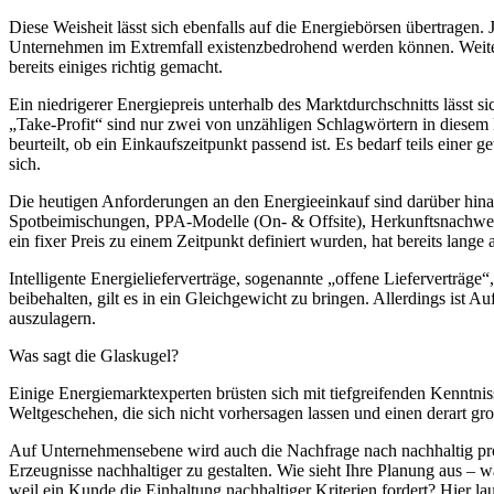
Diese Weisheit lässt sich ebenfalls auf die Energiebörsen übertragen
Unternehmen im Extremfall existenzbedrohend werden können. Weiteres
bereits einiges richtig gemacht.
Ein niedrigerer Energiepreis unterhalb des Marktdurchschnitts lässt 
„Take-Profit“ sind nur zwei von unzähligen Schlagwörtern in diesem 
beurteilt, ob ein Einkaufszeitpunkt passend ist. Es bedarf teils ei
sich.
Die heutigen Anforderungen an den Energieeinkauf sind darüber hinau
Spotbeimischungen, PPA-Modelle (On- & Offsite), Herkunftsnachwei
ein fixer Preis zu einem Zeitpunkt definiert wurden, hat bereits lange 
Intelligente Energielieferverträge, sogenannte „offene Lieferverträg
beibehalten, gilt es in ein Gleichgewicht zu bringen. Allerdings is
auszulagern.
Was sagt die Glaskugel?
Einige Energiemarktexperten brüsten sich mit tiefgreifenden Kenntn
Weltgeschehen, die sich nicht vorhersagen lassen und einen derart gro
Auf Unternehmensebene wird auch die Nachfrage nach nachhaltig prod
Erzeugnisse nachhaltiger zu gestalten. Wie sieht Ihre Planung aus – w
weil ein Kunde die Einhaltung nachhaltiger Kriterien fordert? Hier la