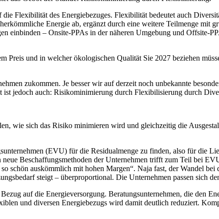
die Flexibilität des Energiebezuges. Flexibilität bedeutet auch Divers
et herkömmliche Energie ab, ergänzt durch eine weitere Teilmenge mit
gen einbinden – Onsite-PPAs in der näheren Umgebung und Offsite-PPA
m Preis und in welcher ökologischen Qualität Sie 2027 beziehen müss
nehmen zukommen. Je besser wir auf derzeit noch unbekannte besondere
t ist jedoch auch: Risikominimierung durch Flexibilisierung durch Diver
llen, wie sich das Risiko minimieren wird und gleichzeitig die Ausgest
sunternehmen (EVU) für die Residualmenge zu finden, also für die Li
an neue Beschaffungsmethoden der Unternehmen trifft zum Teil bei EV
 so schön auskömmlich mit hohen Margen“. Naja fast, der Wandel bei d
ützungsbedarf steigt – überproportional. Die Unternehmen passen sich 
 in Bezug auf die Energieversorgung. Beratungsunternehmen, die den E
lexiblen und diversen Energiebezugs wird damit deutlich reduziert. K