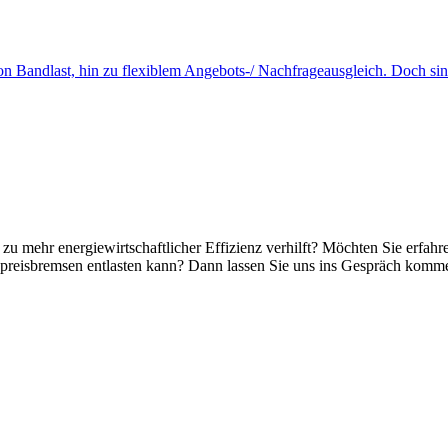
 Bandlast, hin zu flexiblem Angebots-/ Nachfrageausgleich. Doch sind 
 mehr energiewirtschaftlicher Effizienz verhilft? Möchten Sie erfahr
reisbremsen entlasten kann? Dann lassen Sie uns ins Gespräch kommen