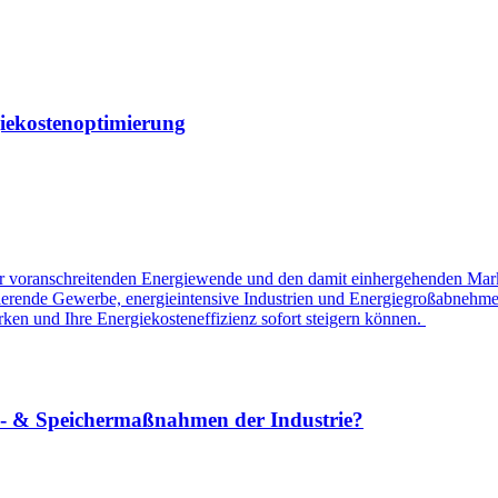
giekostenoptimierung
r voranschreitenden Energiewende und den damit einhergehenden Markt
zierende Gewerbe, energieintensive Industrien und Energiegroßabnehmer 
irken und Ihre Energiekosteneffizienz sofort steigern können.
ungs- & Speichermaßnahmen der Industrie?