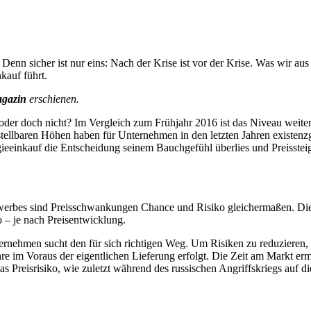
Denn sicher ist nur eins: Nach der Krise ist vor der Krise. Was wir au
kauf führt.
agazin
erschienen.
 oder doch nicht? Im Vergleich zum Frühjahr 2016 ist das Niveau weite
orstellbaren Höhen haben für Unternehmen in den letzten Jahren exist
ieeinkauf die Entscheidung seinem Bauchgefühl überlies und Preisstei
werbes sind Preisschwankungen Chance und Risiko gleichermaßen. Die
 – je nach Preisentwicklung.
ernehmen sucht den für sich richtigen Weg. Um Risiken zu reduzieren, w
Jahre im Voraus der eigentlichen Lieferung erfolgt. Die Zeit am Markt 
das Preisrisiko, wie zuletzt während des russischen Angriffskriegs auf