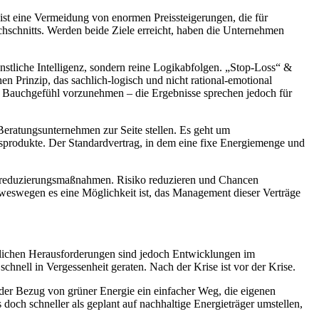
 ist eine Vermeidung von enormen Preissteigerungen, die für
hschnitts. Werden beide Ziele erreicht, haben die Unternehmen
nstliche Intelligenz, sondern reine Logikabfolgen. „Stop-Loss“ &
 Prinzip, das sachlich-logisch und nicht rational-emotional
nen Bauchgefühl vorzunehmen – die Ergebnisse sprechen jedoch für
Beratungsunternehmen zur Seite stellen. Es geht um
produkte. Der Standardvertrag, in dem eine fixe Energiemenge und
Preisreduzierungsmaßnahmen. Risiko reduzieren und Chancen
 weswegen es eine Möglichkeit ist, das Management dieser Verträge
chlichen Herausforderungen sind jedoch Entwicklungen im
chnell in Vergessenheit geraten. Nach der Krise ist vor der Krise.
der Bezug von grüner Energie ein einfacher Weg, die eigenen
 doch schneller als geplant auf nachhaltige Energieträger umstellen,