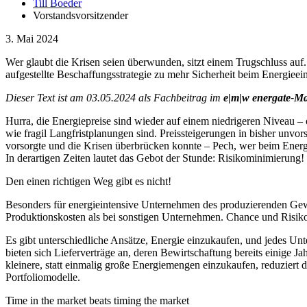
Till Boeder
Vorstandsvorsitzender
3. Mai 2024
Wer glaubt die Krisen seien überwunden, sitzt einem Trugschluss auf. 
aufgestellte Beschaffungsstrategie zu mehr Sicherheit beim Energieein
Dieser Text ist am 03.05.2024 als Fachbeitrag im
e|m|w energate-M
Hurra, die Energiepreise sind wieder auf einem niedrigeren Niveau –
wie fragil Langfristplanungen sind. Preissteigerungen in bisher unv
vorsorgte und die Krisen überbrücken konnte – Pech, wer beim Energ
In derartigen Zeiten lautet das Gebot der Stunde: Risikominimierung!
Den einen richtigen Weg gibt es nicht!
Besonders für energieintensive Unternehmen des produzierenden Ge
Produktionskosten als bei sonstigen Unternehmen. Chance und Risiko
Es gibt unterschiedliche Ansätze, Energie einzukaufen, und jedes Unt
bieten sich Lieferverträge an, deren Bewirtschaftung bereits einige 
kleinere, statt einmalig große Energiemengen einzukaufen, reduziert 
Portfoliomodelle.
Time in the market beats timing the market