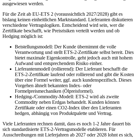
ausgewiesen werden.
Für die Zeit ab EU-ETS 2 (voraussichtlich 2027/2028) gibt es
bislang keinen einheitlichen Marktstandard. Lieferanten diskutieren
verschiedene Vertragslogiken. Entscheidend wird sein, wer die
Zertifikate beschafft, wie Preisrisiken verteilt werden und ob
Hedging möglich ist:
Beistellungsmodell: Der Kunde übernimmt die volle
Verantwortung und stellt ETS-2-Zertifikate selbst bereit. Dies
bietet maximale Eigenkontrolle, geht jedoch auch mit hohem
Aufwand und entsprechendem Risiko einher.
Lieferantenmodell (rollierend): Der Lieferant beschafft die
ETS-2-Zertifikate laufend oder rollierend und gibt die Kosten
über eine Formel weiter, ggf. auch kundenspezifisch. Dieses
Vorgehen ähnelt bekannten Index- oder
Formelpreismechaniken (Ölpreisformel).
Hedging-/Commodity-Modell: ETS-2 wird als zweite
Commodity neben Erdgas behandelt. Kunden können
Zertifikate oder einen CO2-Index über den Lieferanten
hedgen, abhängig von Produktpalette und Vertrag.
Viele Lieferanten rechnen damit, dass es noch 1-2 Jahre dauert bis
sich standardisierte ETS-2-Vertragsmodelle etablieren. Für
Ausschreibungen mit Lieferjahren ab 2027 oder 2028 lohnt es sich,