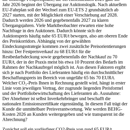
Jahr 2026 beginnt der Übergang zur Auktionslogik. Nach aktuellem
EU‑Fahrplan soll der Wechsel zum EU‑ETS 2 grundsätzlich ab
2027 starten, mit der Möglichkeit einer Verschiebung auf 2028.
Dadurch werden 2026 und gegebenenfalls 2027 zu klaren
Übergangsjahren. Viele Marktbeobachter erwarten eine hohe
Nachfrage in den Auktionen. Dadurch könnte sich der
Auktionspreis häufig nahe 65 EUR/t bewegen, also am oberen Ende
des Preiskorridors. Abhängig von der gewählten
Eindeckungsstrategie kommen zwei zusätzliche Preisorientierungen
hinzu: Der Festpreisverkauf zu 68 EUR/t für die
Restbedarfsdeckung sowie gegebenenfalls der Nachkauf zu 70
EUR/t, der in der Praxis meist bis etwa 10 Prozent des Bedarfs im
Rahmen der Nachkaufregel möglich ist. Aus diesen Faktoren ergibt
sich je nach Portfolio des Lieferanten häufig ein durchschnittlicher
Beschaffungspreis im Bereich von ungefähr 65 bis 70 EUR/t.
Welcher CO₂‑Preis Ihnen in Rechnung gestellt wird, hängt in erster
Linie vom jeweiligen Vertrag, der zugrunde liegenden Preisformel
und der Portfoliobewirtschaftung des Lieferanten ab. Ausnahme:
Der Abnehmer ist selbst Inverkehrbringer und beschafft die
nationalen Emissionszertifikate eigenständig. In diesem Fall trägt der
Kunde die unmittelbare Preisverantwortung. Wie werden BEHG-
Kosten 2026 an Kunden weitergegeben und wie transparent ist die
Abrechnung?
Zunächst soll ein vorläufiger CO2-Preis von rund 65 EUR/t