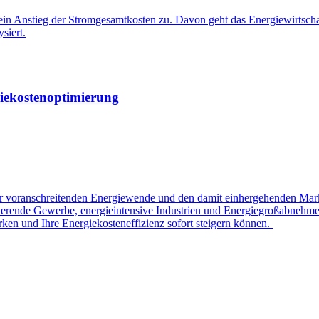
in Anstieg der Stromgesamtkosten zu. Davon geht das Energiewirtschaftl
siert.
giekostenoptimierung
r voranschreitenden Energiewende und den damit einhergehenden Markt
zierende Gewerbe, energieintensive Industrien und Energiegroßabnehmer 
irken und Ihre Energiekosteneffizienz sofort steigern können.